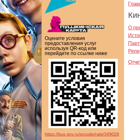
Глав
Ки
О пр
Исто
Оцените условия
Парт
предоставления услуг
используя QR-код или
Репе
перейдите по ссылке ниже
Отче
https://bus.gov.ru/qrcode/rate/349028