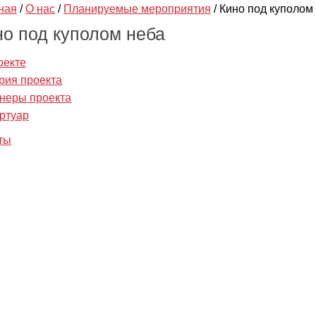
ная
/
О нас
/
Планируемые мероприятия
/
Кино под куполом
но под куполом неба
оекте
рия проекта
неры проекта
ртуар
ты