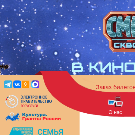
Заказ билето
О нас