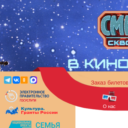
Заказ билето
О нас