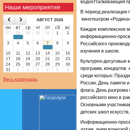
водоотталкивающей пр
Наши мероприятия
В период реализации 
кинотеатром «Родина»
АВГУСТ 2026
пн
вт
ср
чт
пт
сб
вс
Каждое комплексное м
27
28
29
30
31
1
2
информационно-просве
3
4
5
6
7
8
9
Российского производ
изучения в школе.
10
11
12
13
14
15
16
17
18
19
20
21
22
23
Культурно-досуговые 
24
25
26
27
28
29
30
программ, концертов 
31
1
2
3
4
5
6
среди которых: Празд
Весь календарь
России, День памяти и
флага, День разгрома
российского кино в ра
Основными участникам
детских школ искусств
Информационно-просв
датам, дням воинской