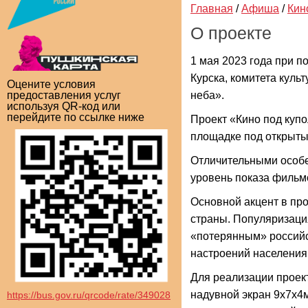
Главная
/
Афиша
/
Кин
О проекте
1 мая 2023 года при 
Курска, комитета куль
Оцените условия
неба».
предоставления услуг
используя QR-код или
перейдите по ссылке ниже
Проект «Кино под куп
площадке под открыты
Отличительными особе
уровень показа фильмо
Основной акцент в про
страны. Популяризация
«потерянным» российс
настроений населения
Для реализации проек
надувной экран 9х7х4м
https://bus.gov.ru/qrcode/rate/349028