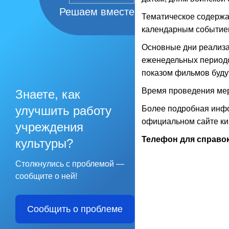
Решаем вместе
Тематическое содержа
календарным событием
Основные дни реализа
еженедельных периодо
показом фильмов буду
Время проведения мероп
Знаете, как
улучшить работу
Более подробная инфо
официальном сайте к
учреждения
Телефон для справок +
культуры?
Столкнулись с проблемой —
сообщите о ней!
Сообщить о проблеме