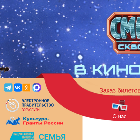
Заказ билето
О нас