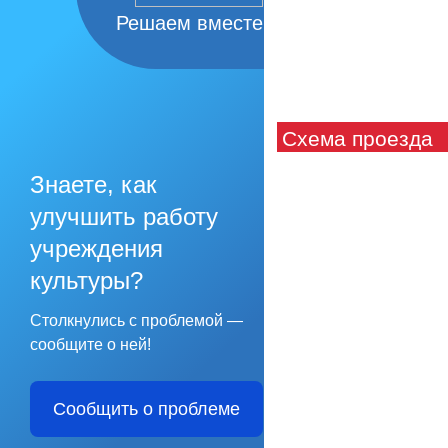
Решаем вместе
Схема проезда
Знаете, как
улучшить работу
учреждения
культуры?
Столкнулись с проблемой —
сообщите о ней!
Сообщить о проблеме