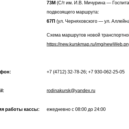
73М
(С/т им. И.В. Мичурина — Госпита
подвозящего маршрута:
67П
(ул. Черняховского — ул. Аллейна
Схема маршрутов новой транспортной
https://new.kurskmap.ru/img/newWeb.p
фон:
+7 (4712) 32-78-26; +7 930-062-25-05
l:
rodinakursk@yandex.ru
я работы кассы:
ежедневно с 08:00 до 24:00