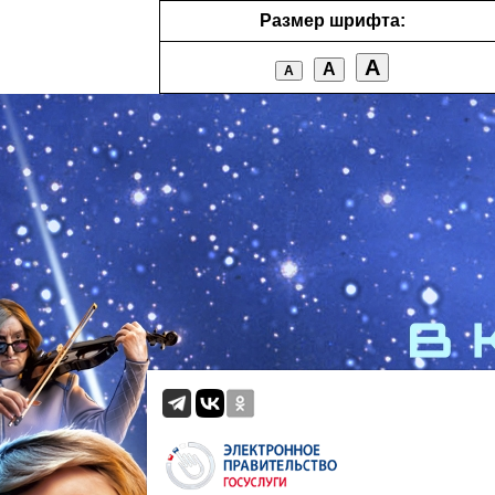
Размер шрифта:
А
А
А