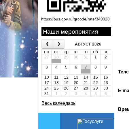
https://bus.gov.ru/qrcode/rate/349028
Наши мероприятия
АВГУСТ 2026
пн
вт
ср
чт
пт
сб
вс
27
28
29
30
31
1
2
3
4
5
6
7
8
9
Теле
10
11
12
13
14
15
16
17
18
19
20
21
22
23
24
25
26
27
28
29
30
Е-mai
31
1
2
3
4
5
6
Весь календарь
Врем