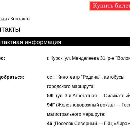
ная
/
Контакты
нтакты
нтактная информация
с:
г. Курск, ул. Менделеева 31, р-н "Воло
добраться:
ост. "Кинотеатр "Родина" , автобусы:
городского маршрута:
59Г
(ул. 3-я Агрегатная — С
94Г
(Железнодорожный вокзал — Госпи
магистрального маршрута:
46
(Посёлок Северный — ГКЦ «Лира»