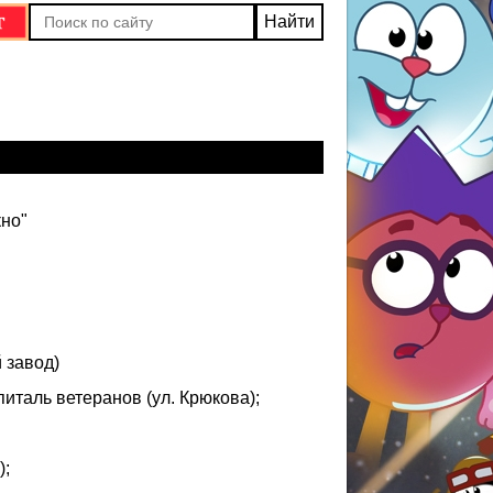
кно"
иликатный завод)
таль ветеранов (ул. Крюкова);
);