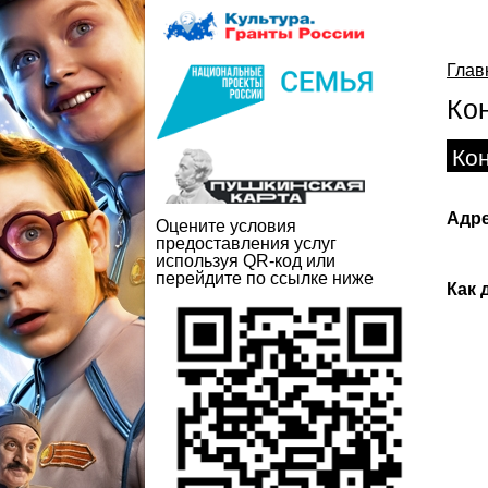
Глав
Ко
Ко
Адре
Оцените условия
предоставления услуг
используя QR-код или
перейдите по ссылке ниже
Как 